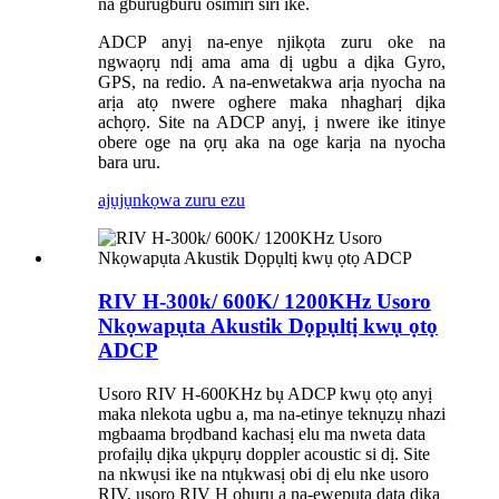
na gburugburu osimiri siri ike.
ADCP anyị na-enye njikọta zuru oke na
ngwaọrụ ndị ama ama dị ugbu a dịka Gyro,
GPS, na redio. A na-enwetakwa arịa nyocha na
arịa atọ nwere oghere maka nhagharị dịka
achọrọ. Site na ADCP anyị, ị nwere ike itinye
obere oge na ọrụ aka na oge karịa na nyocha
bara uru.
ajụjụ
nkọwa zuru ezu
RIV H-300k/ 600K/ 1200KHz Usoro
Nkọwapụta Akustik Dọpụltị kwụ ọtọ
ADCP
Usoro RIV H-600KHz bụ ADCP kwụ ọtọ anyị
maka nlekota ugbu a, ma na-etinye teknụzụ nhazi
mgbaama brọdband kachasị elu ma nweta data
profaịlụ dịka ụkpụrụ doppler acoustic si dị. Site
na nkwụsi ike na ntụkwasị obi dị elu nke usoro
RIV, usoro RIV H ọhụrụ a na-ewepụta data dịka