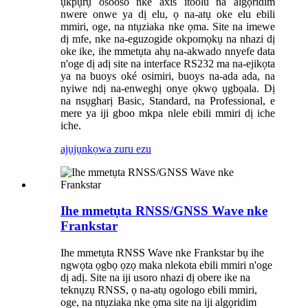
ụkpụrụ osooso nke axis itoolu na algọridim
nwere onwe ya dị elu, ọ na-atụ oke elu ebili
mmiri, oge, na ntụziaka nke ọma. Site na imewe
dị mfe, nke na-eguzogide okpomọkụ na nhazi dị
oke ike, ihe mmetụta ahụ na-akwado nnyefe data
n'oge dị adị site na interface RS232 ma na-ejikọta
ya na buoys oké osimiri, buoys na-ada ada, na
nyiwe ndị na-enweghị onye ọkwọ ụgbọala. Dị
na nsụgharị Basic, Standard, na Professional, e
mere ya iji gboo mkpa nlele ebili mmiri dị iche
iche.
ajụjụ
nkọwa zuru ezu
Ihe mmetụta RNSS/GNSS Wave nke
Frankstar
Ihe mmetụta RNSS Wave nke Frankstar bụ ihe
ngwọta ọgbọ ọzọ maka nlekota ebili mmiri n'oge
dị adị. Site na iji usoro nhazi dị obere ike na
teknụzụ RNSS, ọ na-atụ ogologo ebili mmiri,
oge, na ntụziaka nke ọma site na iji algọridim