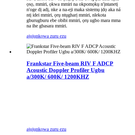
ọsọ, mmiri, ọkwa mmiri na okpomọkụ n'ịntanetị
n'oge dị adị, nke a na-eji maka sistemụ ịdọ aka ná
ntị idei mmiri, ọrụ ntụgharị mmiri, nlekota
gburugburu ebe obibi mmiri, ọrụ ugbo mara mma
na ihe gbasara mmiri.
ajụjụ
nkọwa zuru ezu
Frankstar Five-beam RIV F ADCP
Acoustic Doppler Profiler Ugbu
a/300K/ 600K/ 1200KHZ
ajụjụ
nkọwa zuru ezu