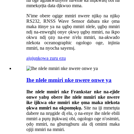
na oge agbakwunyere na-eme ka ntụkwasị obi na
mmekọrịta data dịkwuo mma.
N'ime obere ogige mmiri nwere njikọ na njikọ
RS232, RNSS Wave Sensor dabara nke ọma
maka itinye ya na ụgbọ mmiri nlele, ụgbọ mmiri
ndị na-enweghị onye ọkwọ ụgbọ mmiri, na ikpo
okwu ndị ọzọ na-ese n'elu mmiri, na-akwado
nlekota oceanographic ogologo oge, injinia
mmiri, na nyocha sayensị.
ajụjụ
nkọwa zuru ezu
Ihe nlele mmiri nke nwere onwe ya
Ihe nlele mmiri nke Frankstar nke na-ejide
onwe ya
bụ obere ihe nlele mmiri nke nwere
ike ijikwa oke mmiri nke ọma maka nlekota
ọkwa mmiri na okpomọkụ.
Site na iji mmetụta
dabere na nrụgide dị elu, ọ na-enye ihe nlele ebili
mmiri a pụrụ ịtụkwasị obi, ogologo oge n'osimiri,
ọdọ mmiri, na gburugburu ala dị omimi maka
ojiji mmiri na mmiri.