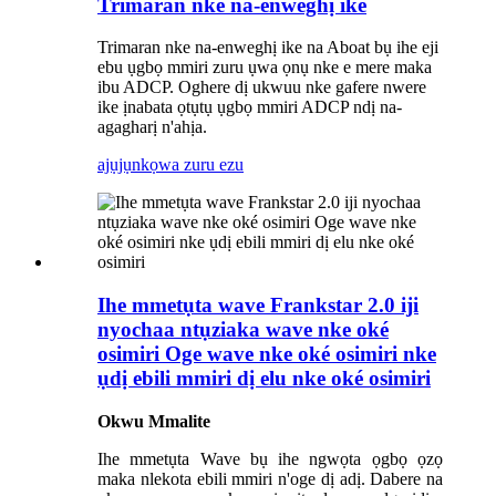
Trimaran nke na-enweghị ike
Trimaran nke na-enweghị ike na Aboat bụ ihe eji
ebu ụgbọ mmiri zuru ụwa ọnụ nke e mere maka
ibu ADCP. Oghere dị ukwuu nke gafere nwere
ike ịnabata ọtụtụ ụgbọ mmiri ADCP ndị na-
agagharị n'ahịa.
ajụjụ
nkọwa zuru ezu
Ihe mmetụta wave Frankstar 2.0 iji
nyochaa ntụziaka wave nke oké
osimiri Oge wave nke oké osimiri nke
ụdị ebili mmiri dị elu nke oké osimiri
Okwu Mmalite
Ihe mmetụta Wave bụ ihe ngwọta ọgbọ ọzọ
maka nlekota ebili mmiri n'oge dị adị. Dabere na