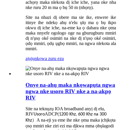
achọrọ maka nlekota dị iche iche, yana oke nha
nke ruru 20 m ma ọ bụ 50 m (nhọrọ).
Site na nhazi dị obere ma sie ike, enwere ike
itinye ihe ndekọ ahụ n'elu ụlọ ma ọ bụ ikpo
okwu dị iche iche, na-eme ka ọ dabara nke ọma
maka nnyefe ogologo oge na gburugburu mmiri
dị n'ụsọ oké osimiri na nke dị n'ụsọ oké osimiri,
ọdọ mmiri, ọdụ ụgbọ mmiri, na ngwa nlekota ala
mmiri.
ajụjụ
nkọwa zuru ezu
Onye na-ahụ maka nkọwapụta ngwa
ngwa nke usoro RIV nke a na-akpọ
RIV
Site na teknụzụ IOA broadband anyị dị elu,
RIV
ADCP
(
Usoro
1200 Khz, 600 Khz na 300
）
A na-eji ya eme ihe nke ọma maka ịchịkọta
Khz
ọsọ mmiri nke ziri ezi ma dịkwa mma ọbụlagodi