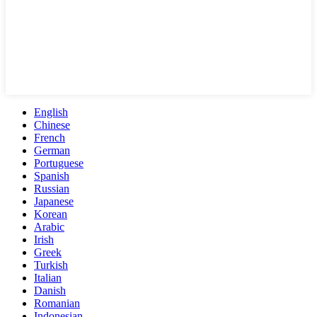
English
Chinese
French
German
Portuguese
Spanish
Russian
Japanese
Korean
Arabic
Irish
Greek
Turkish
Italian
Danish
Romanian
Indonesian