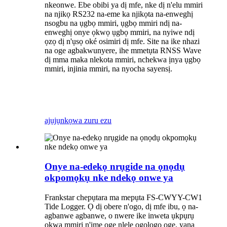
nkeonwe. Ebe obibi ya dị mfe, nke dị n'elu mmiri
na njikọ RS232 na-eme ka njikọta na-enweghị
nsogbu na ụgbọ mmiri, ụgbọ mmiri ndị na-
enweghị onye ọkwọ ụgbọ mmiri, na nyiwe ndị
ọzọ dị n'ụsọ oké osimiri dị mfe. Site na ike nhazi
na oge agbakwunyere, ihe mmetụta RNSS Wave
dị mma maka nlekota mmiri, nchekwa ịnya ụgbọ
mmiri, injinia mmiri, na nyocha sayensị.
ajụjụ
nkọwa zuru ezu
Onye na-edekọ nrụgide na ọnọdụ
okpomọkụ nke ndekọ onwe ya
Frankstar chepụtara ma mepụta FS-CWYY-CW1
Tide Logger. Ọ dị obere n'ogo, dị mfe ibu, ọ na-
agbanwe agbanwe, o nwere ike inweta ụkpụrụ
ọkwa mmiri n'ime oge nlele ogologo oge, yana