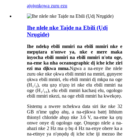
ajụjụ
nkọwa zuru ezu
Ihe nlele nke Taịde na Ebili (Ụdị
Nrụgide)
Ihe ndekọ ebili mmiri na ebili mmiri nke e
mepụtara n'onwe ya, nke e mere maka
inyocha ebili mmiri na ebili mmiri n'otu oge,
na-eme ka nha oceanographic dị iche iche ziri
ezi ma dịkwa mma.
Ngwa a na-enye ihe nlele
zuru oke nke ọkwa ebili mmiri na mmiri, gụnyere
ọkwa ebili mmiri, elu ebili mmiri dị mkpa na oge
(H₁/₃), otu ụzọ n'ụzọ iri nke elu ebili mmiri na
oge (H₁/₁₀), elu ebili mmiri kachasị elu, ogologo
ebili mmiri nkezi, na oge ebili mmiri ha kwekọrọ.
Sistemụ a nwere nchekwa data siri ike nke 32
GB n'ime ụgbọ ahụ, a na-ejikwa batrị lithium
thionyl chloride abụọ nke 3.6 V, na-eme ka ọrụ
onwe onye dị ogologo oge. Ọnụego nlele a na-
ahazi nke 2 Hz ma ọ bụ 4 Hz na-enye ohere ka a
na-etinye ya n'ọnọdụ dị iche iche iji mezuo ihe