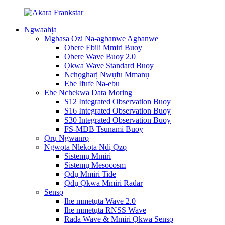
Ngwaahịa
Mgbasa Ozi Na-agbanwe Agbanwe
Obere Ebili Mmiri Buoy
Obere Wave Buoy 2.0
Ọkwa Wave Standard Buoy
Nchọgharị Nwụfu Mmanụ
Ebe Ifufe Na-ebu
Ebe Nchekwa Data Moring
S12 Integrated Observation Buoy
S16 Integrated Observation Buoy
S30 Integrated Observation Buoy
FS-MDB Tsunami Buoy
Ọrụ Ngwanrọ
Ngwọta Nlekota Ndị Ọzọ
Sistemụ Mmiri
Sistemụ Mesocosm
Ọdụ Mmiri Tide
Ọdụ Ọkwa Mmiri Radar
Sensọ
Ihe mmetụta Wave 2.0
Ihe mmetụta RNSS Wave
Rada Wave & Mmiri Ọkwa Sensọ