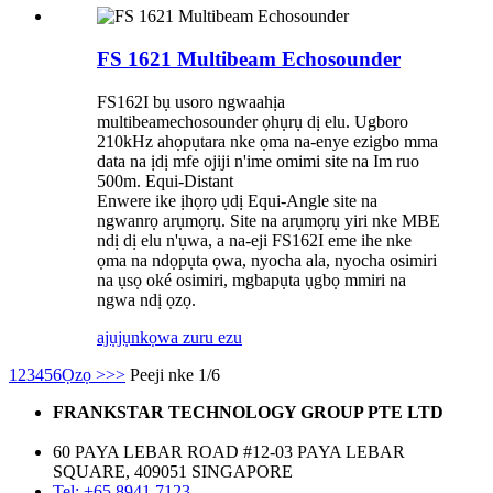
FS 1621 Multibeam Echosounder
FS162I bụ usoro ngwaahịa
multibeamechosounder ọhụrụ dị elu. Ugboro
210kHz ahọpụtara nke ọma na-enye ezigbo mma
data na ịdị mfe ojiji n'ime omimi site na Im ruo
500m. Equi-Distant
Enwere ike ịhọrọ ụdị Equi-Angle site na
ngwanrọ arụmọrụ. Site na arụmọrụ yiri nke MBE
ndị dị elu n'ụwa, a na-eji FS162I eme ihe nke
ọma na ndọpụta ọwa, nyocha ala, nyocha osimiri
na ụsọ oké osimiri, mgbapụta ụgbọ mmiri na
ngwa ndị ọzọ.
ajụjụ
nkọwa zuru ezu
1
2
3
4
5
6
Ọzọ >
>>
Peeji nke 1/6
FRANKSTAR TECHNOLOGY GROUP PTE LTD
60 PAYA LEBAR ROAD #12-03 PAYA LEBAR
SQUARE, 409051 SINGAPORE
Tel: +65 8941 7123