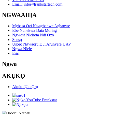
Email: info@frankstartech.com
NGWAAHỊA
Mgbasa Ozi Na-agbanwe Agbanwe
Ebe Nchekwa Data Moring
Ngwọta Nlekota Ndị Ọzọ
Sensọ
Usoro Ngwaọrụ E Ji Arụnyere UAV
Ngwa Nlele
Eriri
Ngwa
AKỤKỌ
Akụkọ Ụlọ Ọrụ