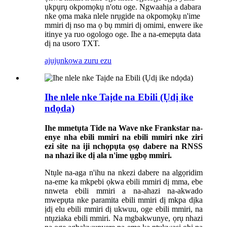
ụkpụrụ okpomọkụ n'otu oge. Ngwaahịa a dabara
nke ọma maka nlele nrụgide na okpomọkụ n'ime
mmiri dị nso ma ọ bụ mmiri dị omimi, enwere ike
itinye ya ruo ogologo oge. Ihe a na-emepụta data
dị na usoro TXT.
ajụjụ
nkọwa zuru ezu
Ihe nlele nke Taịde na Ebili (Ụdị ike
ndọda)
Ihe mmetụta Tide na Wave nke Frankstar na-
enye nha ebili mmiri na ebili mmiri nke ziri
ezi site na iji nchọpụta ọsọ dabere na RNSS
na nhazi ike dị ala n'ime ụgbọ mmiri.
Ntụle na-aga n'ihu na nkezi dabere na algọridim
na-eme ka mkpebi ọkwa ebili mmiri dị mma, ebe
nnweta ebili mmiri a na-ahazi na-akwado
mwepụta nke paramita ebili mmiri dị mkpa dịka
ịdị elu ebili mmiri dị ukwuu, oge ebili mmiri, na
ntụziaka ebili mmiri. Na mgbakwunye, ọrụ nhazi