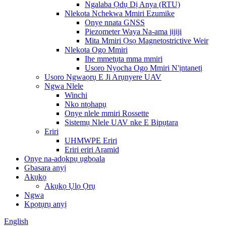
Ngalaba Ọdụ Dị Anya (RTU)
Nlekota Nchekwa Mmiri Ezumike
Onye nnata GNSS
Piezometer Waya Na-ama jijiji
Mita Mmiri Ọsọ Magnetostrictive Weir
Nlekota Ogo Mmiri
Ihe mmetụta mma mmiri
Usoro Nyocha Ogo Mmiri N'ịntanetị
Usoro Ngwaọrụ E Ji Arụnyere UAV
Ngwa Nlele
Winchi
Nko ntọhapụ
Onye nlele mmiri Rossette
Sistemụ Nlele UAV nke E Bipụtara
Eriri
UHMWPE Eriri
Eriri eriri Aramid
Onye na-adọkpụ ụgbọala
Gbasara anyị
Akụkọ
Akụkọ Ụlọ Ọrụ
Ngwa
Kpọtụrụ anyị
English