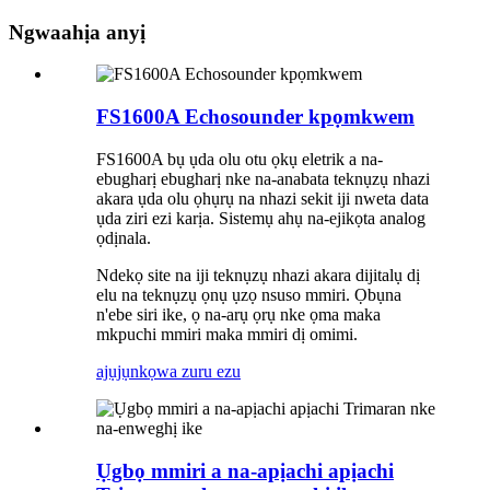
Ngwaahịa anyị
FS1600A Echosounder kpọmkwem
FS1600A bụ ụda olu otu ọkụ eletrik a na-
ebugharị ebugharị nke na-anabata teknụzụ nhazi
akara ụda olu ọhụrụ na nhazi sekit iji nweta data
ụda ziri ezi karịa. Sistemụ ahụ na-ejikọta analog
ọdịnala.
Ndekọ site na iji teknụzụ nhazi akara dijitalụ dị
elu na teknụzụ ọnụ ụzọ nsuso mmiri. Ọbụna
n'ebe siri ike, ọ na-arụ ọrụ nke ọma maka
mkpuchi mmiri maka mmiri dị omimi.
ajụjụ
nkọwa zuru ezu
Ụgbọ mmiri a na-apịachi apịachi