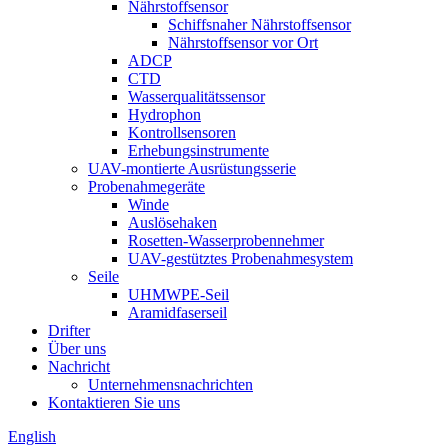
Nährstoffsensor
Schiffsnaher Nährstoffsensor
Nährstoffsensor vor Ort
ADCP
CTD
Wasserqualitätssensor
Hydrophon
Kontrollsensoren
Erhebungsinstrumente
UAV-montierte Ausrüstungsserie
Probenahmegeräte
Winde
Auslösehaken
Rosetten-Wasserprobennehmer
UAV-gestütztes Probenahmesystem
Seile
UHMWPE-Seil
Aramidfaserseil
Drifter
Über uns
Nachricht
Unternehmensnachrichten
Kontaktieren Sie uns
English