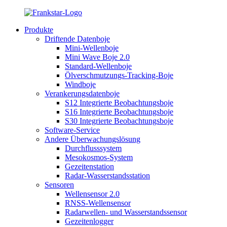
Produkte
Driftende Datenboje
Mini-Wellenboje
Mini Wave Boje 2.0
Standard-Wellenboje
Ölverschmutzungs-Tracking-Boje
Windboje
Verankerungsdatenboje
S12 Integrierte Beobachtungsboje
S16 Integrierte Beobachtungsboje
S30 Integrierte Beobachtungsboje
Software-Service
Andere Überwachungslösung
Durchflusssystem
Mesokosmos-System
Gezeitenstation
Radar-Wasserstandsstation
Sensoren
Wellensensor 2.0
RNSS-Wellensensor
Radarwellen- und Wasserstandssensor
Gezeitenlogger