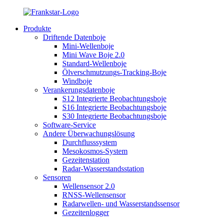
Produkte
Driftende Datenboje
Mini-Wellenboje
Mini Wave Boje 2.0
Standard-Wellenboje
Ölverschmutzungs-Tracking-Boje
Windboje
Verankerungsdatenboje
S12 Integrierte Beobachtungsboje
S16 Integrierte Beobachtungsboje
S30 Integrierte Beobachtungsboje
Software-Service
Andere Überwachungslösung
Durchflusssystem
Mesokosmos-System
Gezeitenstation
Radar-Wasserstandsstation
Sensoren
Wellensensor 2.0
RNSS-Wellensensor
Radarwellen- und Wasserstandssensor
Gezeitenlogger