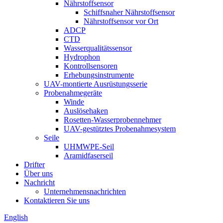
Nährstoffsensor
Schiffsnaher Nährstoffsensor
Nährstoffsensor vor Ort
ADCP
CTD
Wasserqualitätssensor
Hydrophon
Kontrollsensoren
Erhebungsinstrumente
UAV-montierte Ausrüstungsserie
Probenahmegeräte
Winde
Auslösehaken
Rosetten-Wasserprobennehmer
UAV-gestütztes Probenahmesystem
Seile
UHMWPE-Seil
Aramidfaserseil
Drifter
Über uns
Nachricht
Unternehmensnachrichten
Kontaktieren Sie uns
English