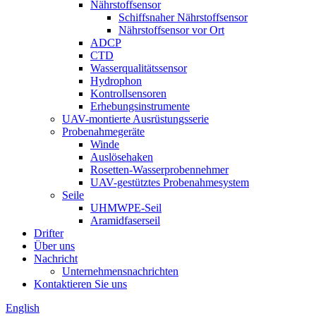
Nährstoffsensor
Schiffsnaher Nährstoffsensor
Nährstoffsensor vor Ort
ADCP
CTD
Wasserqualitätssensor
Hydrophon
Kontrollsensoren
Erhebungsinstrumente
UAV-montierte Ausrüstungsserie
Probenahmegeräte
Winde
Auslösehaken
Rosetten-Wasserprobennehmer
UAV-gestütztes Probenahmesystem
Seile
UHMWPE-Seil
Aramidfaserseil
Drifter
Über uns
Nachricht
Unternehmensnachrichten
Kontaktieren Sie uns
English