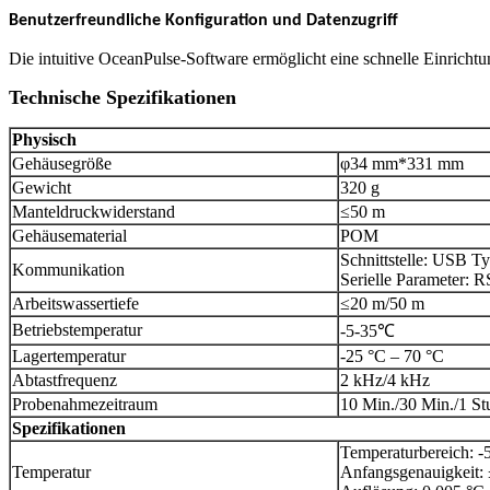
Benutzerfreundliche Konfiguration und Datenzugriff
Die intuitive OceanPulse-Software ermöglicht eine schnelle Einrich
Technische Spezifikationen
Physisch
Gehäusegröße
φ34 mm*331 mm
Gewicht
320 g
Manteldruckwiderstand
≤50 m
Gehäusematerial
POM
Schnittstelle: USB T
Kommunikation
Serielle Parameter: 
Arbeitswassertiefe
≤20 m/50 m
Betriebstemperatur
-5-35℃
Lagertemperatur
-25 °C – 70 °C
Abtastfrequenz
2 kHz/4 kHz
Probenahmezeitraum
10 Min./30 Min./1 St
Spezifikationen
Temperaturbereich: -
Temperatur
Anfangsgenauigkeit: