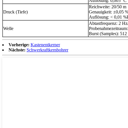
Auflösung: 0,005 °C
Reichweite: 20/50 m
Druck (Tiefe)
Genauigkeit: ±0,05 
Auflösung: < 0,01 %
Abtastfrequenz: 2 Hz
Welle
Probenahmezeitraum:
Burst (Samples): 512
Vorherige:
Kastenentkerner
Nächste:
Schwerkraftkernbohrer