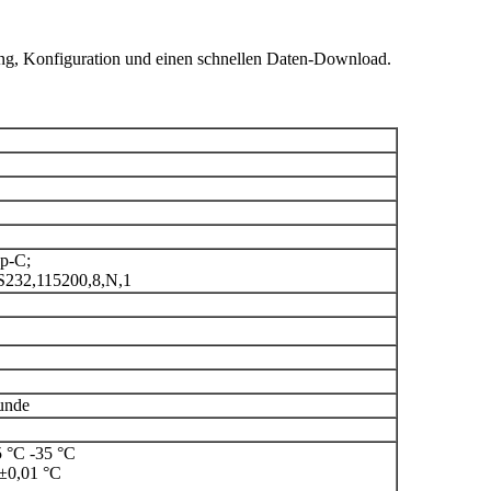
tung, Konfiguration und einen schnellen Daten-Download.
yp-C;
RS232,115200,8,N,1
unde
5 °C -35 °C
 ±0,01 °C