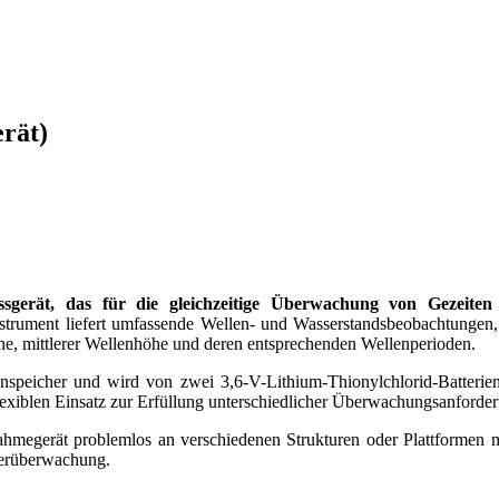
rät)
messgerät, das für die gleichzeitige Überwachung von Gezeit
strument liefert umfassende Wellen- und Wasserstandsbeobachtungen, 
he, mittlerer Wellenhöhe und deren entsprechenden Wellenperioden.
nspeicher und wird von zwei 3,6-V-Lithium-Thionylchlorid-Batterien 
lexiblen Einsatz zur Erfüllung unterschiedlicher Überwachungsanforde
megerät problemlos an verschiedenen Strukturen oder Plattformen mo
serüberwachung.