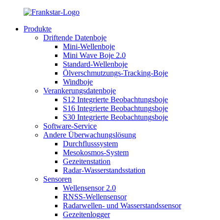
Produkte
Driftende Datenboje
Mini-Wellenboje
Mini Wave Boje 2.0
Standard-Wellenboje
Ölverschmutzungs-Tracking-Boje
Windboje
Verankerungsdatenboje
S12 Integrierte Beobachtungsboje
S16 Integrierte Beobachtungsboje
S30 Integrierte Beobachtungsboje
Software-Service
Andere Überwachungslösung
Durchflusssystem
Mesokosmos-System
Gezeitenstation
Radar-Wasserstandsstation
Sensoren
Wellensensor 2.0
RNSS-Wellensensor
Radarwellen- und Wasserstandssensor
Gezeitenlogger