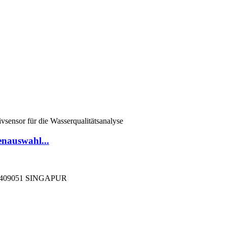
enauswahl...
409051 SINGAPUR