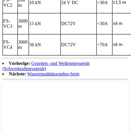
10 kN
24 V DC
<30A
≤1,5 m
VC2
m
FS-
3000
15 kN
DC72V
<30A
≤6 m
VC3
m
FS-
3000
56 kN
DC72V
<70A
≤6 m
VC4
m
Vorherige:
Gezeiten- und Wellenmessgerät
(Schwerkraftmessgerät)
Nächste:
Wasserqualitätssonden-Serie