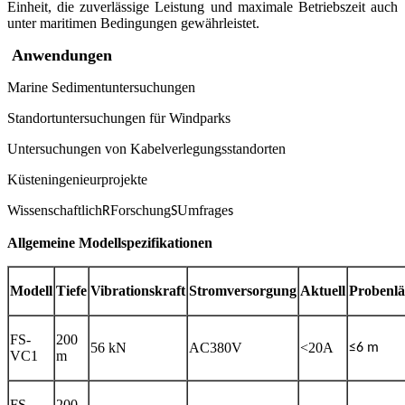
Einheit, die zuverlässige Leistung und maximale Betriebszeit auch
unter maritimen Bedingungen gewährleistet.
Anwendungen
Marine Sedimentuntersuchungen
Standortuntersuchungen für Windparks
Untersuchungen von Kabelverlegungsstandorten
Küsteningenieurprojekte
Wissenschaftlich
Forschung
Umfrage
R
S
s
Allgemeine Modellspezifikationen
Modell
Tiefe
Vibrationskraft
Stromversorgung
Aktuell
Probenl
FS-
200
56 kN
AC380V
<20A
≤6 m
VC1
m
FS-
200