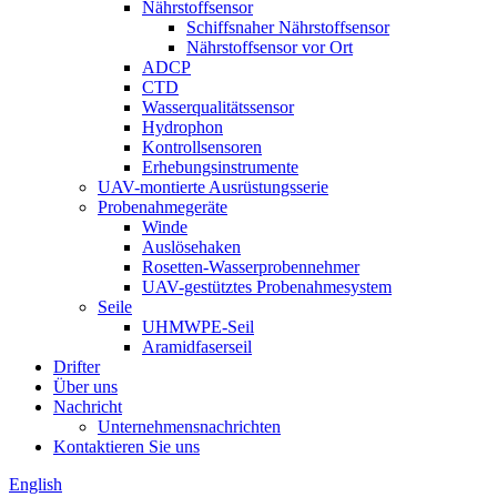
Nährstoffsensor
Schiffsnaher Nährstoffsensor
Nährstoffsensor vor Ort
ADCP
CTD
Wasserqualitätssensor
Hydrophon
Kontrollsensoren
Erhebungsinstrumente
UAV-montierte Ausrüstungsserie
Probenahmegeräte
Winde
Auslösehaken
Rosetten-Wasserprobennehmer
UAV-gestütztes Probenahmesystem
Seile
UHMWPE-Seil
Aramidfaserseil
Drifter
Über uns
Nachricht
Unternehmensnachrichten
Kontaktieren Sie uns
English