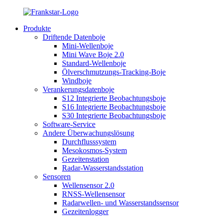
Produkte
Driftende Datenboje
Mini-Wellenboje
Mini Wave Boje 2.0
Standard-Wellenboje
Ölverschmutzungs-Tracking-Boje
Windboje
Verankerungsdatenboje
S12 Integrierte Beobachtungsboje
S16 Integrierte Beobachtungsboje
S30 Integrierte Beobachtungsboje
Software-Service
Andere Überwachungslösung
Durchflusssystem
Mesokosmos-System
Gezeitenstation
Radar-Wasserstandsstation
Sensoren
Wellensensor 2.0
RNSS-Wellensensor
Radarwellen- und Wasserstandssensor
Gezeitenlogger