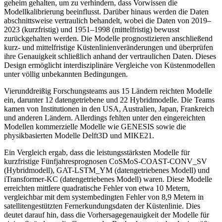
geheim gehalten, um zu verhindern, dass Vorwissen die
Modellkalibrierung beeinflusst. Darüber hinaus werden die Daten
abschnittsweise vertraulich behandelt, wobei die Daten von 2019–
2023 (kurzfristig) und 1951–1998 (mittelfristig) bewusst
zurückgehalten werden. Die Modelle prognostizieren anschließend
kurz- und mittelfristige Küstenlinienveränderungen und überprüfen
ihre Genauigkeit schließlich anhand der vertraulichen Daten. Dieses
Design ermöglicht interdisziplinäre Vergleiche von Küstenmodellen
unter völlig unbekannten Bedingungen.
Vierunddreißig Forschungsteams aus 15 Ländern reichten Modelle
ein, darunter 12 datengetriebene und 22 Hybridmodelle. Die Teams
kamen von Institutionen in den USA, Australien, Japan, Frankreich
und anderen Ländern. Allerdings fehlten unter den eingereichten
Modellen kommerzielle Modelle wie GENESIS sowie die
physikbasierten Modelle Delft3D und MIKE21.
Ein Vergleich ergab, dass die leistungsstärksten Modelle für
kurzfristige Fünfjahresprognosen CoSMoS-COAST-CONV_SV
(Hybridmodell), GAT-LSTM_YM (datengetriebenes Modell) und
iTransformer-KC (datengetriebenes Modell) waren. Diese Modelle
erreichten mittlere quadratische Fehler von etwa 10 Metern,
vergleichbar mit dem systembedingten Fehler von 8,9 Metern in
satellitengestützten Fernerkundungsdaten der Küstenlinie. Dies
deutet darauf hin, dass die Vorhersagegenauigkeit der Modelle für