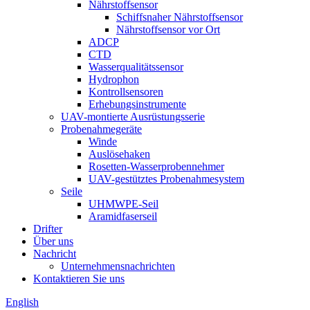
Nährstoffsensor
Schiffsnaher Nährstoffsensor
Nährstoffsensor vor Ort
ADCP
CTD
Wasserqualitätssensor
Hydrophon
Kontrollsensoren
Erhebungsinstrumente
UAV-montierte Ausrüstungsserie
Probenahmegeräte
Winde
Auslösehaken
Rosetten-Wasserprobennehmer
UAV-gestütztes Probenahmesystem
Seile
UHMWPE-Seil
Aramidfaserseil
Drifter
Über uns
Nachricht
Unternehmensnachrichten
Kontaktieren Sie uns
English