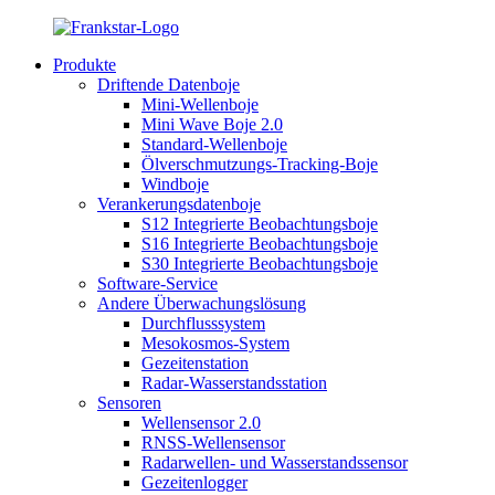
Produkte
Driftende Datenboje
Mini-Wellenboje
Mini Wave Boje 2.0
Standard-Wellenboje
Ölverschmutzungs-Tracking-Boje
Windboje
Verankerungsdatenboje
S12 Integrierte Beobachtungsboje
S16 Integrierte Beobachtungsboje
S30 Integrierte Beobachtungsboje
Software-Service
Andere Überwachungslösung
Durchflusssystem
Mesokosmos-System
Gezeitenstation
Radar-Wasserstandsstation
Sensoren
Wellensensor 2.0
RNSS-Wellensensor
Radarwellen- und Wasserstandssensor
Gezeitenlogger