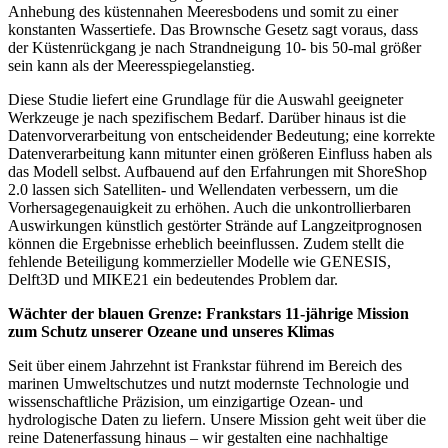
Anhebung des küstennahen Meeresbodens und somit zu einer
konstanten Wassertiefe. Das Brownsche Gesetz sagt voraus, dass
der Küstenrückgang je nach Strandneigung 10- bis 50-mal größer
sein kann als der Meeresspiegelanstieg.
Diese Studie liefert eine Grundlage für die Auswahl geeigneter
Werkzeuge je nach spezifischem Bedarf. Darüber hinaus ist die
Datenvorverarbeitung von entscheidender Bedeutung; eine korrekte
Datenverarbeitung kann mitunter einen größeren Einfluss haben als
das Modell selbst. Aufbauend auf den Erfahrungen mit ShoreShop
2.0 lassen sich Satelliten- und Wellendaten verbessern, um die
Vorhersagegenauigkeit zu erhöhen. Auch die unkontrollierbaren
Auswirkungen künstlich gestörter Strände auf Langzeitprognosen
können die Ergebnisse erheblich beeinflussen. Zudem stellt die
fehlende Beteiligung kommerzieller Modelle wie GENESIS,
Delft3D und MIKE21 ein bedeutendes Problem dar.
Wächter der blauen Grenze: Frankstars 11-jährige Mission
zum Schutz unserer Ozeane und unseres Klimas
Seit über einem Jahrzehnt ist Frankstar führend im Bereich des
marinen Umweltschutzes und nutzt modernste Technologie und
wissenschaftliche Präzision, um einzigartige Ozean- und
hydrologische Daten zu liefern. Unsere Mission geht weit über die
reine Datenerfassung hinaus – wir gestalten eine nachhaltige