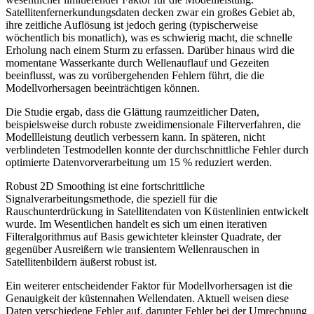
Satellitenfernerkundungsdaten decken zwar ein großes Gebiet ab,
ihre zeitliche Auflösung ist jedoch gering (typischerweise
wöchentlich bis monatlich), was es schwierig macht, die schnelle
Erholung nach einem Sturm zu erfassen. Darüber hinaus wird die
momentane Wasserkante durch Wellenauflauf und Gezeiten
beeinflusst, was zu vorübergehenden Fehlern führt, die die
Modellvorhersagen beeinträchtigen können.
Die Studie ergab, dass die Glättung raumzeitlicher Daten,
beispielsweise durch robuste zweidimensionale Filterverfahren, die
Modellleistung deutlich verbessern kann. In späteren, nicht
verblindeten Testmodellen konnte der durchschnittliche Fehler durch
optimierte Datenvorverarbeitung um 15 % reduziert werden.
Robust 2D Smoothing ist eine fortschrittliche
Signalverarbeitungsmethode, die speziell für die
Rauschunterdrückung in Satellitendaten von Küstenlinien entwickelt
wurde. Im Wesentlichen handelt es sich um einen iterativen
Filteralgorithmus auf Basis gewichteter kleinster Quadrate, der
gegenüber Ausreißern wie transientem Wellenrauschen in
Satellitenbildern äußerst robust ist.
Ein weiterer entscheidender Faktor für Modellvorhersagen ist die
Genauigkeit der küstennahen Wellendaten. Aktuell weisen diese
Daten verschiedene Fehler auf, darunter Fehler bei der Umrechnung