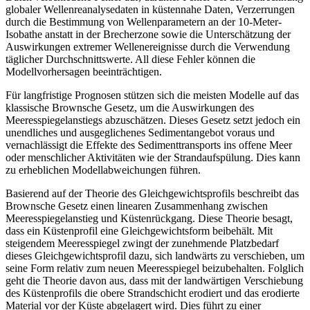
globaler Wellenreanalysedaten in küstennahe Daten, Verzerrungen
durch die Bestimmung von Wellenparametern an der 10-Meter-
Isobathe anstatt in der Brecherzone sowie die Unterschätzung der
Auswirkungen extremer Wellenereignisse durch die Verwendung
täglicher Durchschnittswerte. All diese Fehler können die
Modellvorhersagen beeinträchtigen.
Für langfristige Prognosen stützen sich die meisten Modelle auf das
klassische Brownsche Gesetz, um die Auswirkungen des
Meeresspiegelanstiegs abzuschätzen. Dieses Gesetz setzt jedoch ein
unendliches und ausgeglichenes Sedimentangebot voraus und
vernachlässigt die Effekte des Sedimenttransports ins offene Meer
oder menschlicher Aktivitäten wie der Strandaufspülung. Dies kann
zu erheblichen Modellabweichungen führen.
Basierend auf der Theorie des Gleichgewichtsprofils beschreibt das
Brownsche Gesetz einen linearen Zusammenhang zwischen
Meeresspiegelanstieg und Küstenrückgang. Diese Theorie besagt,
dass ein Küstenprofil eine Gleichgewichtsform beibehält. Mit
steigendem Meeresspiegel zwingt der zunehmende Platzbedarf
dieses Gleichgewichtsprofil dazu, sich landwärts zu verschieben, um
seine Form relativ zum neuen Meeresspiegel beizubehalten. Folglich
geht die Theorie davon aus, dass mit der landwärtigen Verschiebung
des Küstenprofils die obere Strandschicht erodiert und das erodierte
Material vor der Küste abgelagert wird. Dies führt zu einer