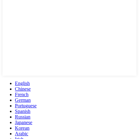
English
Chinese
French
German
Portuguese
Spanish
Russian
Japanese
Korean
Arabic