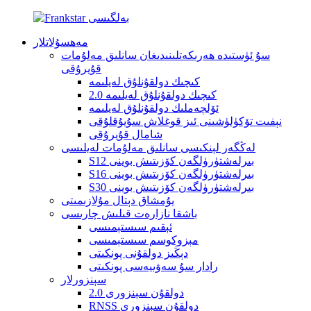
مەھسۇلاتلار
سۇ ئۈستىدە ھەرىكەتلىنىدىغان سانلىق مەلۇمات
قۇيرۇقى
كىچىك دولقۇنلۇق لەيلىمە
كىچىك دولقۇنلۇق لەيلىمە 2.0
ئۆلچەملىك دولقۇنلۇق لەيلىمە
نېفىت تۆكۈلۈشىنى ئىز قوغلاش سۇيۇقلۇقى
شامال قۇيرۇقى
لەڭگەر لېنكىسى سانلىق مەلۇمات لەيلىسى
S12 بىرلەشتۈرۈلگەن كۆزىتىش بوينى
S16 بىرلەشتۈرۈلگەن كۆزىتىش بوينى
S30 بىرلەشتۈرۈلگەن كۆزىتىش بوينى
يۇمشاق دېتال مۇلازىمىتى
باشقا نازارەت قىلىش چارىسى
ئېقىم سىستېمىسى
مېزوكوسم سىستېمىسى
دېڭىز دولقۇنى پونكىتى
رادار سۇ سەۋىيەسى پونكىتى
سېنزورلار
دولقۇن سېنزورى 2.0
RNSS دولقۇن سېنزورى