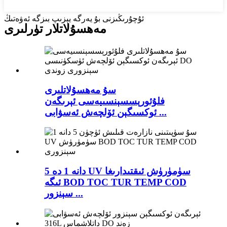
ئۇچۇرىڭىزنى بۇ يەرگە يېزىپ بىزگە ئەۋەتىڭ
مەھسۇلاتلار تۈرلىرى
سۇ مەھسۇلاتلىرى
فلۇئورېسسېنسىيەسى ئېرىگەن
ئوكسىگېن ئۆلچەش ئەسۋابى ...
5 دانە 1 دە UV سۈمۈرۈش ئىقتىدارىغا
ئىگە BOD TOC TUR TEMP COD
سېنزور ...