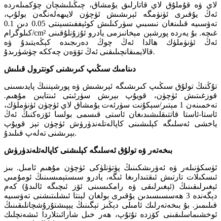
لاي ۋە قۇملۇق لاي قاتارلىق يۇمشاق، چىڭىلىشچان چۆكمىلەردە
ئەڭ يۇقىرى ئۈنۈمگە ئېرىشىش ئۈچۈن لايىھەلەنگەن بولۇپ،
تەۋسىيە قىلىنغان نىسبىي سۈركىلىش كوئېففىتسېنتى 0.05 دىن 0.1
كىلوگرام/cm² غىچە. بۇ يەردە پورشېن مېخانىزمى يادرو ئۇزۇنلۇقىنى
ئەڭ ئۈنۈملۈك ھالدا ئەڭ چوڭ دەرىجىدە كېڭەيتىدۇ ۋە
قالايمىقانچىلىقنى ئەڭ تۆۋەن چەككە چۈشۈرىدۇ.
دىنامىك سىڭىپ كىرىشنى كونترول قىلىش
تۇڭنىڭ تولۇق سىڭىپ كىرىشىگە ئېرىشىش ۋە پورشېننىڭ پايدىسىنى
قوزغىتىش ئۈچۈن، قويۇپ بېرىش سۈرئىتى ئىنتايىن مۇھىم.
تەخمىنەن 1 مېتىر/سېكۇنت سۈرئەت يۇمشاق لاي ئۈچۈن ئۈنۈملۈك،
ئاستا-ئاستا قاتتىقلىشىدىغان ئاستى قىسمى بولسا ئۆزەكنىڭ ئەڭ
ياخشى ئەسلىگە كېلىشىنى كاپالەتلەندۈرۈش ئۈچۈن تېز قويۇپ
بېرىشنى تەلەپ قىلىدۇ.
بىخەتەر ۋە تولۇق ئەسلىگە كېلىشنى كاپالەتلەندۈرۈش
ئۈسكۈنىلەر ۋە ئەۋرىشكىنىڭ پۈتۈنلۈكى ئۈچۈن مۇھىم ئامىل. بىز
ئىسكىلات تارتىش ئىقتىدارىغا ئىگە، يادرو سىستېمىسىنىڭ ئومۇمىي
ئېغىرلىقىنىڭ (ئېغىرلىقى ۋە رامكىسىنى ئۆز ئىچىگە ئالىدۇ) كەم
دېگەندە 3 ھەسسىسىدىن يۇقىرى بولغان لېنتا ئىشلىتىشنى تەۋسىيە
قىلىمىز. بۇ بىخەتەرلىك ئامىلى دېڭىز تېگىنىڭ يېپىشتۇرۇشچانلىقىنىڭ
ئوخشىماسلىقىنى كۆزدە تۇتۇپ، ھەر خىل شارائىتلاردا ئىشەنچلىك