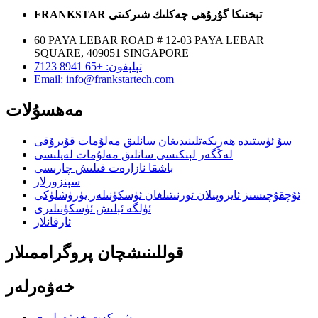
FRANKSTAR تېخنىكا گۇرۇھى چەكلىك شىركىتى
60 PAYA LEBAR ROAD # 12-03 PAYA LEBAR
SQUARE, 409051 SINGAPORE
تېلېفون: +65 8941 7123
Email: info@frankstartech.com
مەھسۇلات
سۇ ئۈستىدە ھەرىكەتلىنىدىغان سانلىق مەلۇمات قۇيرۇقى
لەڭگەر لېنكىسى سانلىق مەلۇمات لەيلىسى
باشقا نازارەت قىلىش چارىسى
سېنزورلار
ئۇچقۇچىسىز ئايروپىلان ئورنىتىلغان ئۈسكۈنىلەر يۈرۈشلۈكى
ئۈلگە ئېلىش ئۈسكۈنىلىرى
ئارقانلار
قوللىنىشچان پروگراممىلار
خەۋەرلەر
شىركەت خەۋەرلىرى