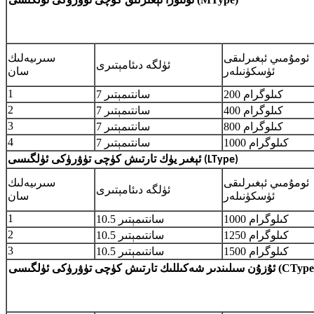
ئومۇمىي ئېغىرلىقى
سىرىيەلىك
ئۈلگە دىئامېتىرى
ئۈسكۈنىلەر
سان
1
200 كىلوگرام
7 سانتىمېتىر
2
400 كىلوگرام
7 سانتىمېتىر
3
800 كىلوگرام
7 سانتىمېتىر
4
1000 كىلوگرام
7 سانتىمېتىر
ئېغىر يۈك تارتىش كۈچى تۈۋرۈكى ئۈلگىسى (LType)
ئومۇمىي ئېغىرلىقى
سىرىيەلىك
ئۈلگە دىئامېتىرى
ئۈسكۈنىلەر
سان
1
1000 كىلوگرام
10.5 سانتىمېتىر
2
1250 كىلوگرام
10.5 سانتىمېتىر
3
1500 كىلوگرام
10.5 سانتىمېتىر
 سىلىندىر شەكىللىك تارتىش كۈچى تۈۋرۈكى ئۈلگىسى (CType)