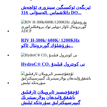
ئېرىگەن ئوكسىگېن سېنزورى ئۆلچەش
ئەسۋابى 316L داتلاشماس DO...
RIV H-300k/ 600K/ 1200KHz
يۈرۈشلۈك گورىزونتال ئاكو...
HydroC® CO₂ نى كونترول قىلىدۇ
ئۇچقۇچىسىز ئايروپىلان ئارقىلىق
باشقۇرۇلىدىغان پولارىمېتىرىك
گىپېرسپېكترلىق سۈرەتكە ئېلىش