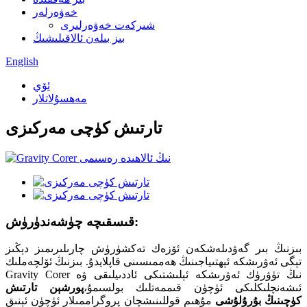
خەۋەرلەر
شىركەت خەۋەرلىرى
بىز بىلەن ئالاقىلىشىڭ
English
ئۆي
مەھسۇلاتلار
تارتىش كۈچى مەركىزى
قىسقىچە چۈشەندۈرۈش:
بىزنىڭ بىر گەۋدىلەشكەن ئۆزەك تەكشۈرۈش چارىلىرىمىز دېڭىز
تېگى ئەۋرىشكە ئېھتىياجىنىڭ ھەممىسىنى قاپلايدۇ. بىزنىڭ ئۆلچەملىك
Gravity Corer نىڭ تۈۋرۈك ئەۋرىشكە ئېلىشتىكى ئاددىيلىقى ۋە
ئىشەنچلىكلىكى ئۈچۈن قىممەتلىك بولسىمۇ،
پورشېن تارتىش
كۈچىنىڭ بۇرۇلۇشى
مۇھىم قوللىنىشچان پروگراممىلار ئۈچۈن ئېنىق