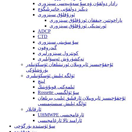
رادار دولقۇن ۋە سۇ سەۋىيەسى سېنزورى
دېڭىز دولقۇنى خاتىرىلىگۈچ
ئوزۇقلۇق سېنزورى
پاراخوتتىن چىققان ئوزۇقلۇق سېنزورى
ئورنىدىكى ئوزۇقلۇق سېنزورى
ADCP
CTD
سۇ سۈپىتى سېنزورى
گىدروفون
كونترول سېنزورلىرى
تەكشۈرۈش ئەسۋابلىرى
ئۇچقۇچىسىز ئايروپىلان ئورنىتىلغان ئۈسكۈنىلەر
يۈرۈشلۈكى
ئۈلگە ئېلىش ئۈسكۈنىلىرى
لېنچ
ئىلمەكنى قويۇۋېتىڭ
Rossette سۇ ئۈلگىسى
ئۇچقۇچىسىز ئايروپىلان ئارقىلىق ئېلىپ بېرىلغان
ئۈلگە ئېلىش سىستېمىسى
ئارقانلار
UHMWPE ئارغامچىسى
ئارامىد تالا ئارغامچىسى
سۇ ئۈستىدە يۈرگۈچى
بىز ھەققىدە