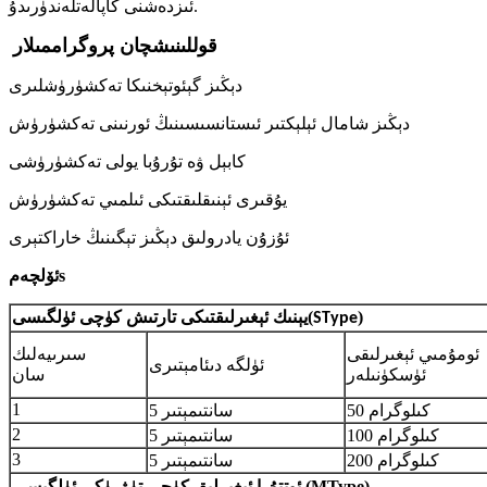
ئىزدەشنى كاپالەتلەندۈرىدۇ.
قوللىنىشچان پروگراممىلار
دېڭىز گېئوتېخنىكا تەكشۈرۈشلىرى
دېڭىز شامال ئېلېكتىر ئىستانسىسىنىڭ ئورنىنى تەكشۈرۈش
كابېل ۋە تۇرۇبا يولى تەكشۈرۈشى
يۇقىرى ئېنىقلىقتىكى ئىلمىي تەكشۈرۈش
ئۇزۇن يادرولىق دېڭىز تېگىنىڭ خاراكتېرى
s
ئۆلچەم
)
(
يېنىك ئېغىرلىقتىكى تارتىش كۈچى ئۈلگىسى
SType
ئومۇمىي ئېغىرلىقى
سىرىيەلىك
ئۈلگە دىئامېتىرى
ئۈسكۈنىلەر
سان
1
50 كىلوگرام
5 سانتىمېتىر
2
100 كىلوگرام
5 سانتىمېتىر
3
200 كىلوگرام
5 سانتىمېتىر
ئوتتۇرا ئېغىرلىق كۈچى تۈۋرۈكى ئۈلگىسى (MType)