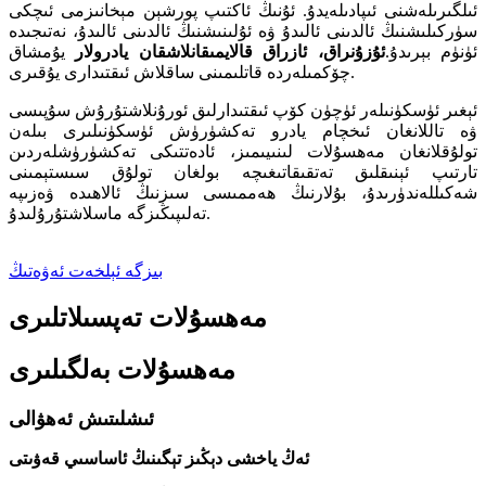
ئىلگىرىلەشنى ئىپادىلەيدۇ. ئۇنىڭ ئاكتىپ پورشېن مېخانىزمى ئىچكى
سۈركىلىشنىڭ ئالدىنى ئالىدۇ ۋە ئۇلىنىشنىڭ ئالدىنى ئالىدۇ، نەتىجىدە
ئۈنۈم بېرىدۇ.
ئۇزۇنراق، ئازراق قالايمىقانلاشقان يادرولار
يۇمشاق
چۆكمىلەردە قاتلىمىنى ساقلاش ئىقتىدارى يۇقىرى.
ئېغىر ئۈسكۈنىلەر ئۈچۈن كۆپ ئىقتىدارلىق ئورۇنلاشتۇرۇش سۇپىسى
ۋە تاللانغان ئىخچام يادرو تەكشۈرۈش ئۈسكۈنىلىرى بىلەن
تولۇقلانغان مەھسۇلات لىنىيىمىز، ئادەتتىكى تەكشۈرۈشلەردىن
تارتىپ ئېنىقلىق تەتقىقاتىغىچە بولغان تولۇق سىستېمىنى
شەكىللەندۈرىدۇ، بۇلارنىڭ ھەممىسى سىزنىڭ ئالاھىدە ۋەزىپە
تەلىپىڭىزگە ماسلاشتۇرۇلىدۇ.
بىزگە ئېلخەت ئەۋەتىڭ
مەھسۇلات تەپسىلاتلىرى
مەھسۇلات بەلگىلىرى
ئىشلىتىش ئەھۋالى
ئەڭ ياخشى دېڭىز تېگىنىڭ ئاساسىي قەۋىتى