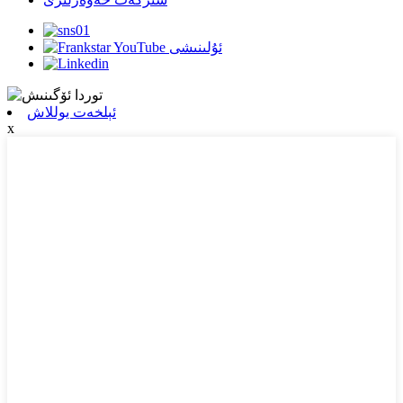
ئېلخەت يوللاش
x