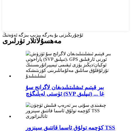
ئۇچۇرىڭىزنى بۇ يەرگە يېزىپ بىزگە ئەۋەتىڭ
مەھسۇلاتلار تۈرلىرى
بىر قېتىم ئىشلىتىلىدىغان لاگرانج سۇ
ئۈستى لەيلىگۈچ (SVP تىپلىق) ... غا
كۆچمە تولۇق ئاسما قاتتىق سېنزور TSS