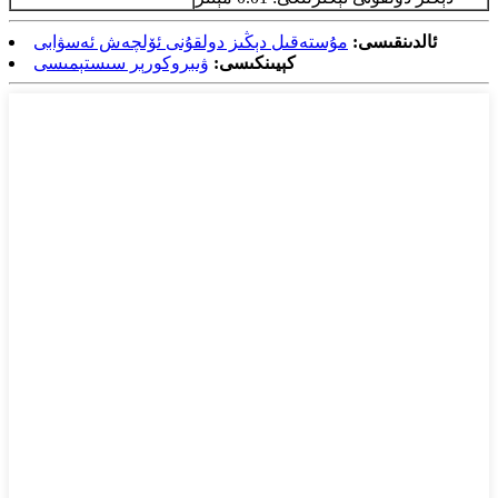
ئالدىنقىسى:
مۇستەقىل دېڭىز دولقۇنى ئۆلچەش ئەسۋابى
كېيىنكىسى:
ۋىبروكورېر سىستېمىسى