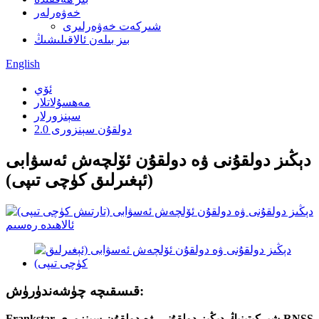
خەۋەرلەر
شىركەت خەۋەرلىرى
بىز بىلەن ئالاقىلىشىڭ
English
ئۆي
مەھسۇلاتلار
سېنزورلار
دولقۇن سېنزورى 2.0
دېڭىز دولقۇنى ۋە دولقۇن ئۆلچەش ئەسۋابى
(ئېغىرلىق كۈچى تىپى)
قىسقىچە چۈشەندۈرۈش:
Frankstar شىركىتىنىڭ دېڭىز دولقۇنى ۋە دولقۇن سېنزورى RNSS