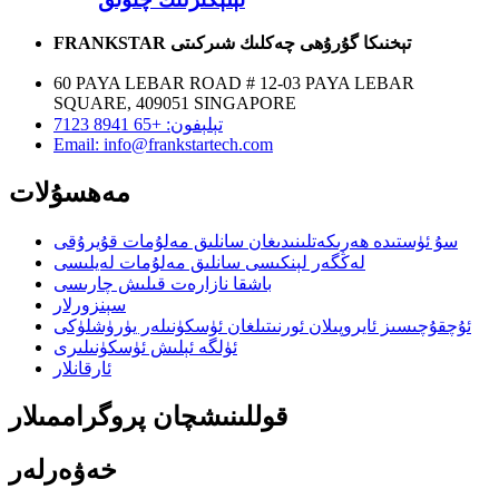
FRANKSTAR تېخنىكا گۇرۇھى چەكلىك شىركىتى
60 PAYA LEBAR ROAD # 12-03 PAYA LEBAR
SQUARE, 409051 SINGAPORE
تېلېفون: +65 8941 7123
Email: info@frankstartech.com
مەھسۇلات
سۇ ئۈستىدە ھەرىكەتلىنىدىغان سانلىق مەلۇمات قۇيرۇقى
لەڭگەر لېنكىسى سانلىق مەلۇمات لەيلىسى
باشقا نازارەت قىلىش چارىسى
سېنزورلار
ئۇچقۇچىسىز ئايروپىلان ئورنىتىلغان ئۈسكۈنىلەر يۈرۈشلۈكى
ئۈلگە ئېلىش ئۈسكۈنىلىرى
ئارقانلار
قوللىنىشچان پروگراممىلار
خەۋەرلەر