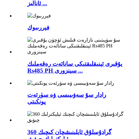
ئانالىز ...
فېررىبوك
يۇقىرى ئېنىقلىقتىكى سانائەت رەقەملىك
Rs485 PH سېنزورى ...
رادار سۇ سەۋىيىسى ۋە سۈرئەت
پونكىتى
360 گرادۇسلۇق ئايلىنىشچان كىچىك
ئېلېكترلىك چىۋىق