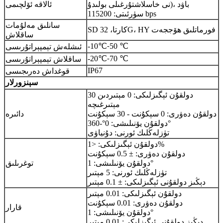
نى خاسلاشتۇرغىلى بولىدۇ)، باۋد
ئالاقە ئۆلچىمى
سۈرئىتى: 115200 bps
سانلىق مەلۇمات
SD كارتا، 32G، HY فورماتلىق ھۆججەت
ساقلاش
-10
℃
50 ℃
ئىشلەش تېمپېراتۇرىسى
-
-20
℃
70 ℃
ساقلاش تېمپېراتۇرىسى
-
IP67
قوغداش دەرىجىسى
سېنزورلار
دولقۇن ئېگىزلىكى: 0 مېتىردىن 30
مېتىرغىچە
دولقۇن دەۋرى: 0 سېكۇنت - 30 سېكۇنت
دائىرە
دولقۇن يۆنىلىشى: 0°-360°
تۈزلەڭلىك ئورنى: دۇنياۋى
دولقۇن ئېگىزلىكى: <1%
دولقۇن دەۋرى: ± 0.5 سېكۇنت
دولقۇن يۆنىلىشى: 1°
توغرىلىق
تۈزلەڭلىك ئورنى: 5 مېتىر
دېڭىز دولقۇنى ئېگىزلىكى: ± 0.1 مېتىر
دولقۇن ئېگىزلىكى: 0.01 مېتىر
دولقۇن دەۋرى: 0.01 سېكۇنت
قارار
دولقۇن يۆنىلىشى: 1°
دېڭىز دولقۇنى ئېگىزلىكى: 0.01 مېتىر