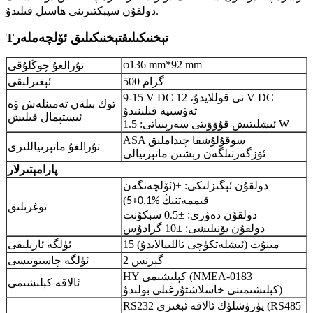
دولقۇن سپېكتىرىنى ھاسىل قىلىدۇ.
تېخنىكىلىق
تېخنىكىلىق ئۆلچەملەر
T
φ136 mm*92 mm
تۇرالغۇ چوڭلۇقى
500 گرام
ئېغىرلىقى
9-15 V DC نى قوللايدۇ، 12 V DC
توك بىلەن تەمىنلەش ۋە
تەۋسىيە قىلىنىدۇ
ئىستېمال قىلىش
ئىشلىتىش قۇۋۋىتى سەرپىياتى: 1.5 W
ASA سوقۇلۇشقا چىداملىق
تۇرالغۇ ماتېرىياللىرى
ئۆزگەرتىلگەن رېشىن ماتېرىيالى
پارامېتىرلار
دولقۇن ئېگىزلىكى: ±
(
ئۆلچەنگەن
)
قىممەتنىڭ %0.1+5
توغرىلىق
دولقۇن دەۋرى: ±0.5 سېكۇنت
دولقۇن يۆنىلىشى: ±10 گرادۇس
15 مىنۇت (ئىشلەتكۈچى تاللىيالايدۇ)
ئۈلگە ئارىلىقى
2 گېرتس
ئۈلگە چاستوتىسى
HY كېلىشىمى (NMEA-0183
ئالاقە كېلىشىمى
كېلىشىمىنى خاسلاشتۇرغىلى بولىدۇ)
RS232 يۈرۈشلۈك ئالاقە ئېغىزى (RS485