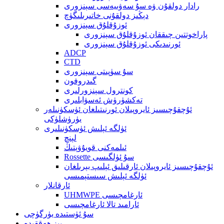
رادار دولقۇن ۋە سۇ سەۋىيەسى سېنزورى
دېڭىز دولقۇنى خاتىرىلىگۈچ
ئوزۇقلۇق سېنزورى
پاراخوتتىن چىققان ئوزۇقلۇق سېنزورى
ئورنىدىكى ئوزۇقلۇق سېنزورى
ADCP
CTD
سۇ سۈپىتى سېنزورى
گىدروفون
كونترول سېنزورلىرى
تەكشۈرۈش ئەسۋابلىرى
ئۇچقۇچىسىز ئايروپىلان ئورنىتىلغان ئۈسكۈنىلەر
يۈرۈشلۈكى
ئۈلگە ئېلىش ئۈسكۈنىلىرى
لېنچ
ئىلمەكنى قويۇۋېتىڭ
Rossette سۇ ئۈلگىسى
ئۇچقۇچىسىز ئايروپىلان ئارقىلىق ئېلىپ بېرىلغان
ئۈلگە ئېلىش سىستېمىسى
ئارقانلار
UHMWPE ئارغامچىسى
ئارامىد تالا ئارغامچىسى
سۇ ئۈستىدە يۈرگۈچى
بىز ھەققىدە