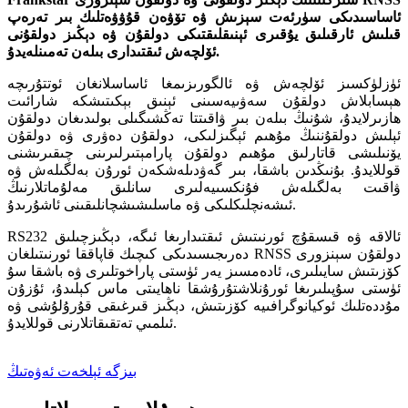
ئاساسىدىكى سۈرئەت سېزىش ۋە تۆۋەن قۇۋۋەتلىك بىر تەرەپ
قىلىش ئارقىلىق يۇقىرى ئېنىقلىقتىكى دولقۇن ۋە دېڭىز دولقۇنى
ئۆلچەش ئىقتىدارى بىلەن تەمىنلەيدۇ.
ئۈزلۈكسىز ئۆلچەش ۋە ئالگورىزىمغا ئاساسلانغان ئوتتۇرىچە
ھېسابلاش دولقۇن سەۋىيەسىنى ئېنىق بېكىتىشكە شارائىت
ھازىرلايدۇ، شۇنىڭ بىلەن بىر ۋاقىتتا تەڭشىگىلى بولىدىغان دولقۇن
ئېلىش دولقۇننىڭ مۇھىم ئېگىزلىكى، دولقۇن دەۋرى ۋە دولقۇن
يۆنىلىشى قاتارلىق مۇھىم دولقۇن پارامېتىرلىرىنى چىقىرىشنى
قوللايدۇ. بۇنىڭدىن باشقا، بىر گەۋدىلەشكەن ئورۇن بەلگىلەش ۋە
ۋاقىت بەلگىلەش فۇنكسىيەلىرى سانلىق مەلۇماتلارنىڭ
ئىشەنچلىكلىكى ۋە ماسلىشىشچانلىقىنى ئاشۇرىدۇ.
RS232 ئالاقە ۋە قىسقۇچ ئورنىتىش ئىقتىدارىغا ئىگە، دېڭىزچىلىق
دەرىجىسىدىكى كىچىك قاپاققا ئورنىتىلغان RNSS دولقۇن سېنزورى
كۆزىتىش سايىلىرى، ئادەمسىز يەر ئۈستى پاراخوتلىرى ۋە باشقا سۇ
ئۈستى سۇپىلىرىغا ئورۇنلاشتۇرۇشقا ناھايىتى ماس كېلىدۇ، ئۇزۇن
مۇددەتلىك ئوكيانوگرافىيە كۆزىتىش، دېڭىز قىرغىقى قۇرۇلۇشى ۋە
ئىلمىي تەتقىقاتلارنى قوللايدۇ.
بىزگە ئېلخەت ئەۋەتىڭ