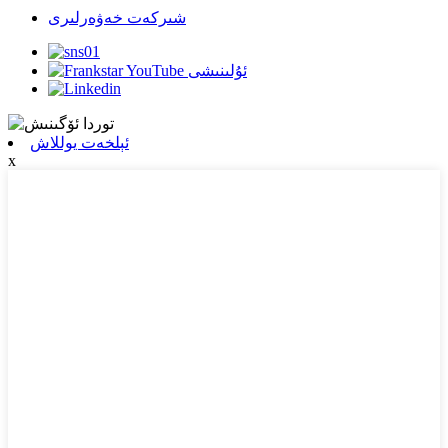
شىركەت خەۋەرلىرى
ئېلخەت يوللاش
x