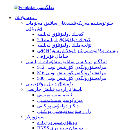
مەھسۇلاتلار
سۇ ئۈستىدە ھەرىكەتلىنىدىغان سانلىق مەلۇمات
قۇيرۇقى
كىچىك دولقۇنلۇق لەيلىمە
كىچىك دولقۇنلۇق لەيلىمە 2.0
ئۆلچەملىك دولقۇنلۇق لەيلىمە
نېفىت تۆكۈلۈشىنى ئىز قوغلاش سۇيۇقلۇقى
شامال قۇيرۇقى
لەڭگەر لېنكىسى سانلىق مەلۇمات لەيلىسى
S12 بىرلەشتۈرۈلگەن كۆزىتىش بوينى
S16 بىرلەشتۈرۈلگەن كۆزىتىش بوينى
S30 بىرلەشتۈرۈلگەن كۆزىتىش بوينى
يۇمشاق دېتال مۇلازىمىتى
باشقا نازارەت قىلىش چارىسى
ئېقىم سىستېمىسى
مېزوكوسم سىستېمىسى
دېڭىز دولقۇنى پونكىتى
رادار سۇ سەۋىيەسى پونكىتى
سېنزورلار
دولقۇن سېنزورى 2.0
RNSS دولقۇن سېنزورى