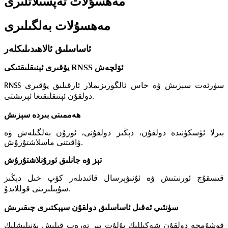
مەھسۇلات تەپسىلاتلىرى
مەھسۇلات بەلگىلىرى
ئاساسلىق ئالاھىدىلىكلەر
يۇقىرى ئېنىقلىقتىكى RNSS ئۆلچەش
RNSS سۈرئەت سېزىش ۋە خاس ئالگورىزىملار ئارقىلىق يۇقىرى
دولقۇن ئېنىقلىقىغا ئېرىشتى.
ھەممىنى بىردە سېزىش
بىرلا ئۈسكۈنىدە دولقۇن، دېڭىز دولقۇنى، ئورۇن بەلگىلەش ۋە
ۋاقىتنى ماسلاشتۇرۇش.
تېز ۋە جانلىق ئورۇنلاشتۇرۇش
قىسقۇچ ئورنىتىش ۋە ئۇنىۋېرسال قائىدىلەر كۆپ خىل دېڭىز
سۇپىلىرىنى قوللايدۇ.
سۈنئىي ئەقىل ئاساسلىق دولقۇن سپېكتىرى چىقىرىش
قوشۇمچە دولقۇن شەكىللىك بۇلۇت بىر تەرەپ قىلىش يۆنىلىشلىك