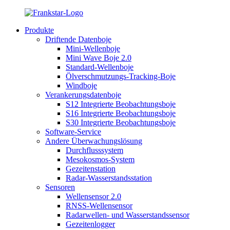
Produkte
Driftende Datenboje
Mini-Wellenboje
Mini Wave Boje 2.0
Standard-Wellenboje
Ölverschmutzungs-Tracking-Boje
Windboje
Verankerungsdatenboje
S12 Integrierte Beobachtungsboje
S16 Integrierte Beobachtungsboje
S30 Integrierte Beobachtungsboje
Software-Service
Andere Überwachungslösung
Durchflusssystem
Mesokosmos-System
Gezeitenstation
Radar-Wasserstandsstation
Sensoren
Wellensensor 2.0
RNSS-Wellensensor
Radarwellen- und Wasserstandssensor
Gezeitenlogger