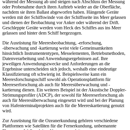
während der Messung ab und steigen nach Abschluss der Messung
oder Probenahme durch ihren Auftrieb wieder an die Oberfläche,
nachdem sie ihren Ballast abgeworfen haben. Hängende Geräte
werden mit der Schiffswinde von der Schiffsseite ins Meer gelassen
und dienen der Beobachtung vor Anker oder während der Drift.
Geschleppte Geräte werden vom Heck des Schiffes aus ins Meer
gelassen und hinter dem Schiff hergezogen.
Die Ausrüstung für Meeresbeobachtung, -erforschung,
-überwachung und -kartierung weist viele Gemeinsamkeiten
hinsichtlich Instrumententypen, Messelementen, Betriebsmethoden,
Datenverarbeitung und Anwendungsergebnissen auf. Ihre
jeweiligen Anwendungszwecke und Anforderungen an die
Ergebnisse unterscheiden sich jedoch, weshalb eine eindeutige
Klassifizierung oft schwierig ist. Beispielsweise kann ein
Meeresforschungsschiff sowohl als Operationsplattform für
Meereserforschung als auch für Meeresüberwachung und -
kartierung dienen. Ein weiteres Beispiel ist der Akustische Doppler-
Strömungsprofiler (ADCP), der sowohl für Meereserforschung als
auch für Meeresüberwachung eingesetzt wird und bei der Planung
von Hafenterminalprojekten auch für die Meereskartierung genutzt
wird.
Zur Ausrüstung für die Ozeanerkundung gehören verschiedene
Plattformen wie Satelliten für die Fernerkundung, unbemannte