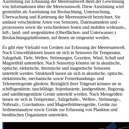
Ausrüstung zur Erfassung der Meeresumwelt dient der Gewinnung
von Informationen über die Meeresumwelt. Diese Ausrüstung wird
gemeinhin als Ausrüstung zur Beobachtung, Untersuchung,
Überwachung und Kartierung der Meeresumwelt bezeichnet. Sie
umfasst verschiedene Arten von Sensoren, Datensammlern und -
prozessoren sowie die verschiedenen festen und mobilen weltraum-,
luft-, land- und seegestützten (Oberflächen- und Unterwasser-)
Beobachtungsplattformen, auf denen sie eingesetzt werden.
Es gibt eine Vielzahl von Geräten zur Erfassung der Meeresumwelt.
Nach Umweltfaktoren lassen sie sich in Sensoren für Temperatur,
Salzgehalt, Tiefe, Wellen, Strömungen, Gezeiten, Wind, Schall und
Magnetfeld unterteilen. Nach Sensortyp können sie in akustische,
optische, elektrische, thermische und magnetische Sensoren
unterteilt werden. Strukturell lassen sie sich in akustische, optische,
elektronische, mechanische sowie Fernerkundungs- und
Telemetriegeräte gliedern. Bezüglich ihrer Trägerart können sie in
schiffsgestützte, tauchfähige, bojenbasierte, landgestützte, flugzeug-
und satellitengestützte Geräte unterteilt werden. Nach Messgrößen
lassen sie sich in Temperatur-, Salzgehalts-, Wellen-, Strömungs-,
Nährsalz-, Gravitations- und Magnetfeldmessgeräte, Geräte zur
Sedimentanalyse sowie Geräte zur Erfassung von Plankton und
benthischen Organismen unterteilen.