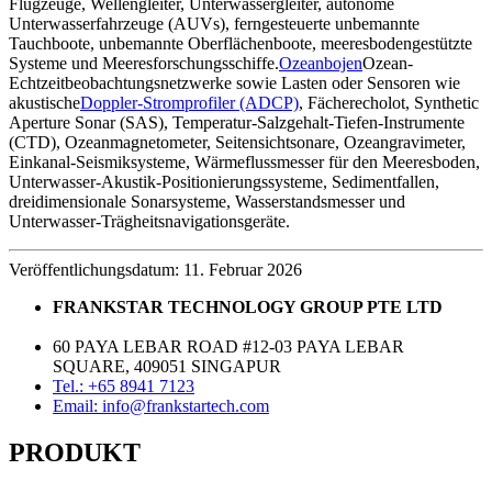
Flugzeuge, Wellengleiter, Unterwassergleiter, autonome
Unterwasserfahrzeuge (AUVs), ferngesteuerte unbemannte
Tauchboote, unbemannte Oberflächenboote, meeresbodengestützte
Systeme und Meeresforschungsschiffe.
Ozeanbojen
Ozean-
Echtzeitbeobachtungsnetzwerke sowie Lasten oder Sensoren wie
akustische
Doppler-Stromprofiler (ADCP)
, Fächerecholot, Synthetic
Aperture Sonar (SAS), Temperatur-Salzgehalt-Tiefen-Instrumente
(CTD), Ozeanmagnetometer, Seitensichtsonare, Ozeangravimeter,
Einkanal-Seismiksysteme, Wärmeflussmesser für den Meeresboden,
Unterwasser-Akustik-Positionierungssysteme, Sedimentfallen,
dreidimensionale Sonarsysteme, Wasserstandsmesser und
Unterwasser-Trägheitsnavigationsgeräte.
Veröffentlichungsdatum: 11. Februar 2026
FRANKSTAR TECHNOLOGY GROUP PTE LTD
60 PAYA LEBAR ROAD #12-03 PAYA LEBAR
SQUARE, 409051 SINGAPUR
Tel.: +65 8941 7123
Email: info@frankstartech.com
PRODUKT