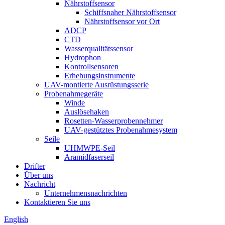
Nährstoffsensor
Schiffsnaher Nährstoffsensor
Nährstoffsensor vor Ort
ADCP
CTD
Wasserqualitätssensor
Hydrophon
Kontrollsensoren
Erhebungsinstrumente
UAV-montierte Ausrüstungsserie
Probenahmegeräte
Winde
Auslösehaken
Rosetten-Wasserprobennehmer
UAV-gestütztes Probenahmesystem
Seile
UHMWPE-Seil
Aramidfaserseil
Drifter
Über uns
Nachricht
Unternehmensnachrichten
Kontaktieren Sie uns
English